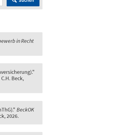
Suchen
ewerb in Recht
versicherung)."
 C.H. Beck,
hThG)."
BeckOK
ck, 2026.