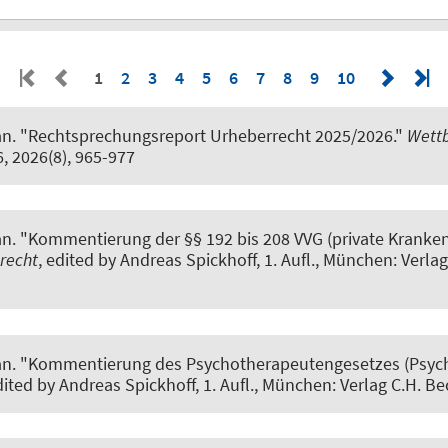
1
2
3
4
5
6
7
8
9
10
an
.
"Rechtsprechungsreport Urheberrecht 2025/2026."
Wettb
6, 2026(8), 965-977
an
.
"Kommentierung der §§ 192 bis 208 VVG (private Kranken
recht
, edited by Andreas Spickhoff, 1. Aufl., München: Verlag
an
.
"Kommentierung des Psychotherapeutengesetzes (Psyc
dited by Andreas Spickhoff, 1. Aufl., München: Verlag C.H. Be