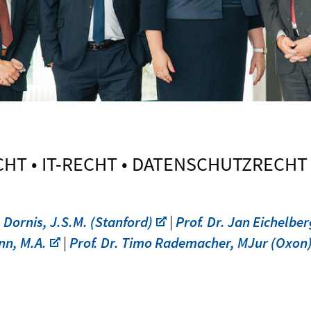
T • IT-RECHT • DATENSCHUTZRECHT • 
. Dornis, J.S.M. (Stanford)
|
Prof. Dr. Jan Eichelbe
nn, M.A.
|
Prof. Dr. Timo Rademacher, MJur (Oxon