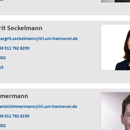
grit Seckelmann
argrit.seckelmann
iri.uni-hannover.de
49 511 762 8259
502
15
immermann
aniel.timmermann
iri.uni-hannover.de
49 511 762 8159
502