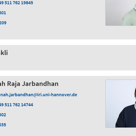
49 511 762 19845
501
209
kli
nah Raja Jarbandhan
onah.jarbandhan
iri.uni-hannover.de
49 511 762 14744
502
035