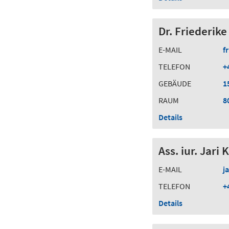
Dr. Friederik
E-MAIL
f
TELEFON
+
GEBÄUDE
1
RAUM
8
Details
Ass. iur. Jari
E-MAIL
j
TELEFON
+
Details