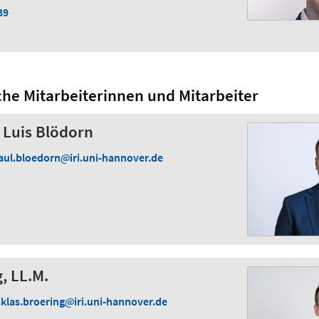
39
che Mitarbeiterinnen und Mitarbeiter
l Luis Blödorn
aul.bloedorn
iri.uni-hannover.de
, LL.M.
iklas.broering
iri.uni-hannover.de