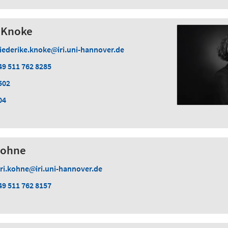
e Knoke
riederike.knoke
iri.uni-hannover.de
49 511 762 8285
502
04
 Kohne
ari.kohne
iri.uni-hannover.de
49 511 762 8157