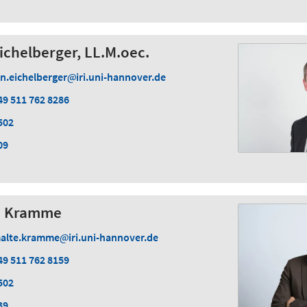
Eichelberger, LL.M.oec.
an.eichelberger
iri.uni-hannover.de
49 511 762 8286
502
09
te Kramme
alte.kramme
iri.uni-hannover.de
49 511 762 8159
502
39