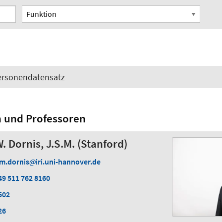
Funktion
Personendatensatz
n und Professoren
W. Dornis, J.S.M. (Stanford)
im.dornis
iri.uni-hannover.de
49 511 762 8160
502
26