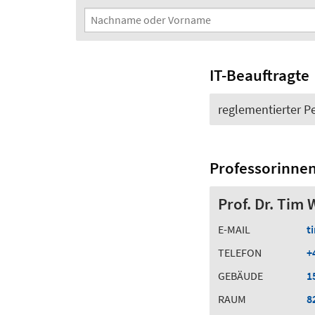
Suchfilter
Nachname oder Vorname
IT-Beauftragte
reglementierter 
Professorinne
Prof. Dr. Tim 
E-MAIL
t
TELEFON
+
GEBÄUDE
1
RAUM
8