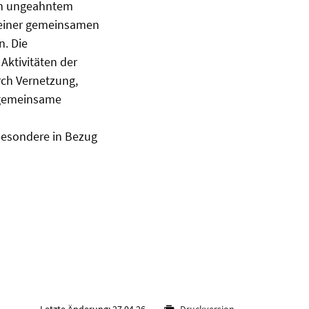
och ungeahntem
 einer gemeinsamen
n. Die
Aktivitäten der
rch Vernetzung,
 gemeinsame
sbesondere in Bezug