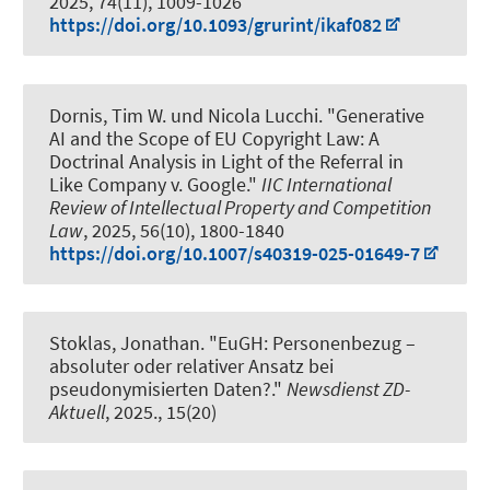
2025, 74(11), 1009-1026
https://doi.org/10.1093/grurint/ikaf082
Dornis, Tim W.
und Nicola Lucchi.
"Generative
AI and the Scope of EU Copyright Law: A
Doctrinal Analysis in Light of the Referral in
Like Company v. Google."
IIC International
Review of Intellectual Property and Competition
Law
, 2025, 56(10), 1800-1840
https://doi.org/10.1007/s40319-025-01649-7
Stoklas, Jonathan.
"EuGH: Personenbezug –
absoluter oder relativer Ansatz bei
pseudonymisierten Daten?."
Newsdienst ZD-
Aktuell
, 2025., 15(20)