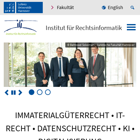
Fakultät
English
Institut für Rechtsinformatik
© Behnood Soleimani | Juristische Fakultät Hannover
© Behnood Soleimani | Juristische Fakultät Hannover
IMMATERIALGÜTERRECHT • IT-
RECHT • DATENSCHUTZRECHT • KI •