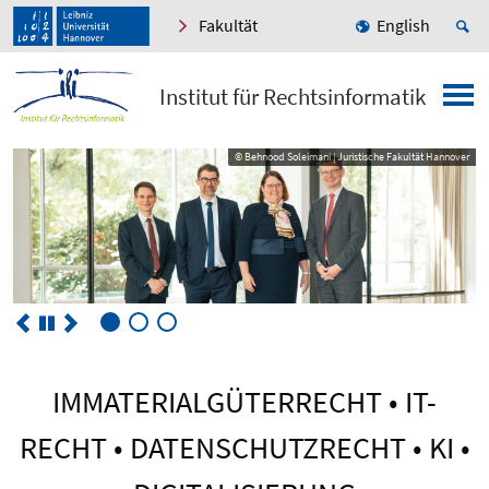
Fakultät
English
Institut für Rechtsinformatik
© Behnood Soleimani | Juristische Fakultät Hannover
© Behnood Soleimani | Juristische Fakultät Hannover
IMMATERIALGÜTERRECHT • IT-
RECHT • DATENSCHUTZRECHT • KI •