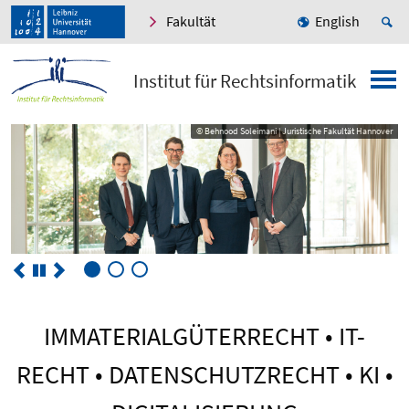
Fakultät
English
Institut für Rechtsinformatik
© Behnood Soleimani | Juristische Fakultät Hannover
© Behnood Soleimani | Juristische Fakultät Hannover
IMMATERIALGÜTERRECHT • IT-
RECHT • DATENSCHUTZRECHT • KI •