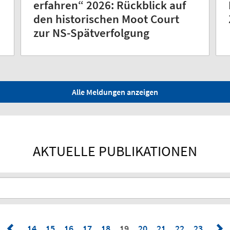
erfahren“ 2026: Rückblick auf
den historischen Moot Court
zur NS-Spätverfolgung
Alle Meldungen anzeigen
AKTUELLE PUBLIKATIONEN
14
15
16
17
18
19
20
21
22
23