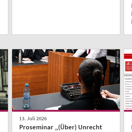
© Finja Maasjost
© Lynn Bosse
13. Juli 2026
Proseminar „(Über) Unrecht