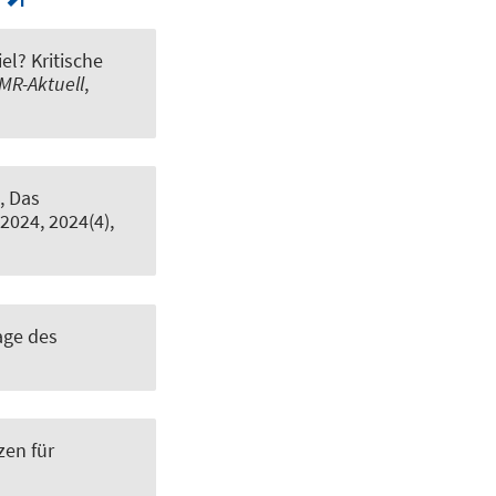
l? Kritische
MR-Aktuell
,
, Das
 2024, 2024(4),
age des
zen für