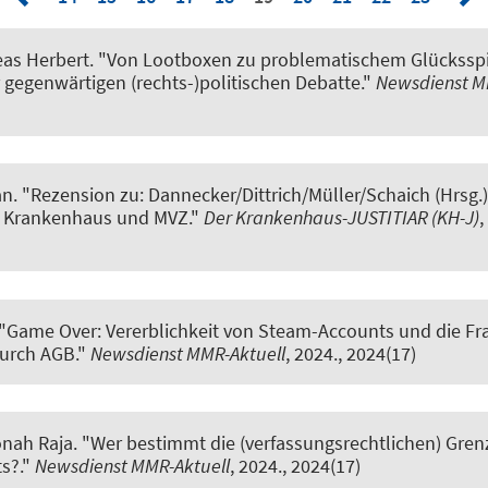
eas Herbert.
"Von Lootboxen zu problematischem Glücksspie
gegenwärtigen (rechts-)politischen Debatte."
Newsdienst M
an
.
"Rezension zu: Dannecker/Dittrich/Müller/Schaich (Hrsg.)
te Krankenhaus und MVZ."
Der Krankenhaus-JUSTITIAR (KH-J)
,
"Game Over: Vererblichkeit von Steam-Accounts und die Fr
urch AGB."
Newsdienst MMR-Aktuell
, 2024., 2024(17)
nah Raja.
"Wer bestimmt die (verfassungsrechtlichen) Gren
s?."
Newsdienst MMR-Aktuell
, 2024., 2024(17)