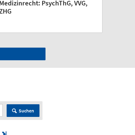
Medizinrecht: PsychThG, VVG,
ZHG
Suchen