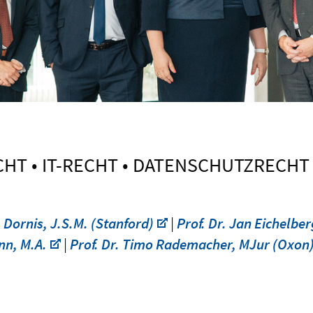
T • IT-RECHT • DATENSCHUTZRECHT • 
. Dornis, J.S.M. (Stanford)
|
Prof. Dr. Jan Eichelbe
nn, M.A.
|
Prof. Dr. Timo Rademacher, MJur (Oxon