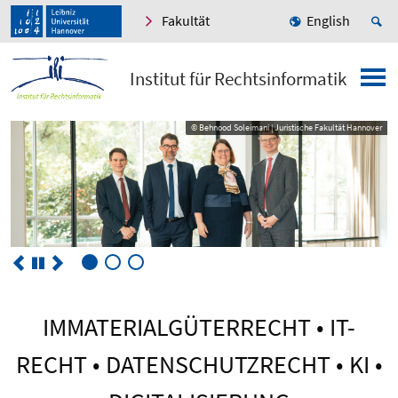
Fakultät
English
Institut für Rechtsinformatik
© Behnood Soleimani | Juristische Fakultät Hannover
© Behnood Soleimani | Juristische Fakultät Hannover
IMMATERIALGÜTERRECHT • IT-
RECHT • DATENSCHUTZRECHT • KI •