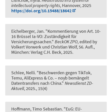
Lishchuk, Iryna.
Health data in a system of
intellectual property rights
, Hannover, 2025
https://doi.org/10.15488/18642
Eichelberger, Jan
.
"Kommentierung von Art. 10-
16 Brüssel Ia-VO: Zuständigkeit für
Versicherungssachen."
BeckOK ZPO
, edited by
Volkert Vorwerk und Christian Wolf, 56. Aufl.,
München: Verlag C.H. Beck, 2025.
Schlee, Nelli.
"Beschwerden gegen TikTok,
Temu, AliExpress & Co. – noyb bemängelt
Datentransfers nach China."
Newsdienst ZD-
Aktuell
, 2025., 15(4)
Hoffmann, Timo Sebastian.
"EuG: EU-