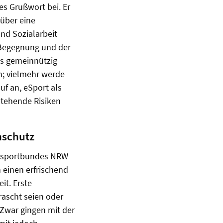
es Grußwort bei. Er
 über eine
nd Sozialarbeit
r Begegnung und der
ls gemeinnützig
en; vielmehr werde
f an, eSport als
stehende Risiken
nschutz
essportbundes NRW
 einen erfrischend
it. Erste
rascht seien oder
 Zwar gingen mit der