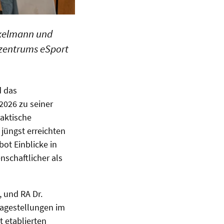
eckelmann und
zzentrums eSport
d das
.2026 zu seiner
raktische
jüngst erreichten
ot Einblicke in
nschaftlicher als
, und RA Dr.
ragestellungen im
t etablierten