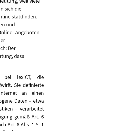
eutung, weil viele
n sich die
line stattfinden.
len und
Online- Angeboten
der
ch: Der
rtung, dass
t bei lexICT, die
rft. Sie definierte
Internet an einen
zogene Daten – etwa
tiken – verarbeitet
ligung gemäß Art. 6
ch Art. 6 Abs. 1 S. 1