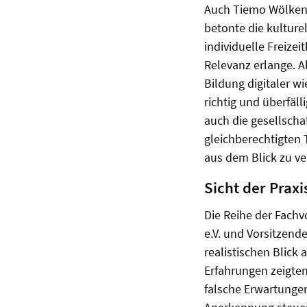
Auch Tiemo Wölken, 
betonte die kulture
individuelle Freize
Relevanz erlange. A
Bildung digitaler w
richtig und überfäll
auch die gesellscha
gleichberechtigten 
aus dem Blick zu ver
Sicht der Prax
Die Reihe der Fach
e.V. und Vorsitzend
realistischen Blick
Erfahrungen zeigten
falsche Erwartungen