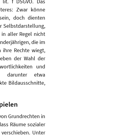
 lit. f DSGVO. Das
iteres: Zwar könne
 sein, doch dienten
 Selbstdarstellung,
in aller Regel nicht
derjährigen, die im
 ihre Rechte wiegt,
 Neben der Wahl der
wortlichkeiten und
 – darunter etwa
te Bildausschnitte,
pielen
 von Grundrechten in
dass Räume sozialer
verschieben. Unter