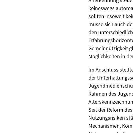
Anerkennung steuerr
keineswegs automat
sollten insoweit k
müsse sich auch der
den unterschiedlich
Erfahrungshorizont
Gemeinnützigkeit g
Möglichkeiten in de
Im Anschluss stellt
der Unterhaltungsso
Jugendmedienschutze
Rahmen des Jugendm
Alterskennzeichnung
Seit der Reform de
Nutzungsrisiken stä
Mechanismen, Kommu