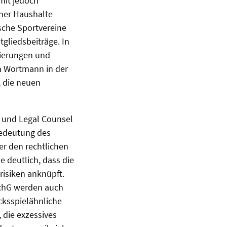
mit jedoch
her Haushalte
sche Sportvereine
tgliedsbeiträge. In
sierungen und
h Wortmann in der
, die neuen
r und Legal Counsel
Bedeutung des
er den rechtlichen
deutlich, dass die
risiken anknüpft.
SchG werden auch
cksspielähnliche
die exzessives