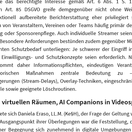
e das berechtigte Interesse gemäß Art. 6 Abs. 1 S. 1
ch Art. 85 DSGVO greife demgegenüber nicht ohne We
tionell aufbereitete Berichterstattung eher privilegiert
 von Veranstaltern, Vereinen oder Teams häufig primär der
 oder Sponsorenpflege. Auch individuelle Streamer seien 
ig. Besondere Anforderungen bestünden zudem gegenüber Min
ten Schutzbedarf unterliegen: Je schwerer der Eingriff in
 Einwilligungs- und Schutzkonzepte seien erforderlich.
ommt daher Informationspflichten, eindeutigen Verant
isatorischen Maßnahmen zentrale Bedeutung zu
erungen (Stream-Delays), Overlay-Techniken, eingeschränk
le sowie geeignete Löschroutinen.
 virtuellen Räumen, AI Companions in Videos
e sich Daniela Eraso, LL.M. (Ke§H), der Frage der Geltung
 Ausgangspunkt ihrer Überlegungen war die Feststellung, 
icher Begegnung sich zunehmend in digitale Umgebungen 