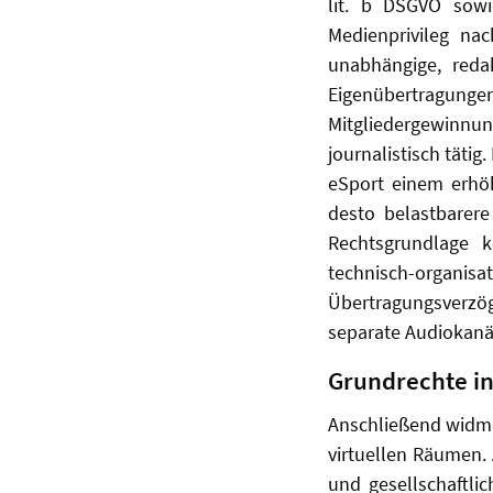
lit. b DSGVO sowi
Medienprivileg na
unabhängige, redak
Eigenübertragungen
Mitgliedergewinnung
journalistisch tät
eSport einem erhöh
desto belastbarere
Rechtsgrundlage k
technisch-organ
Übertragungsverzög
separate Audiokanä
Grundrechte in
Anschließend widmet
virtuellen Räumen.
und gesellschaftl