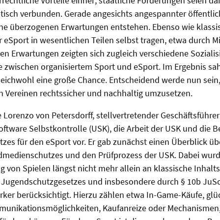
echtliche Vorteile einher; staatliche Förderungen seien da
isch verbunden. Gerade angesichts angespannter öffentlic
eine überzogenen Erwartungen entstehen. Ebenso wie klassi
 eSport in wesentlichen Teilen selbst tragen, etwa durch Mi
en Erwartungen zeigten sich zugleich verschiedene Soziali
e zwischen organisiertem Sport und eSport. Im Ergebnis sa
leichwohl eine große Chance. Entscheidend werde nun sein
n Vereinen rechtssicher und nachhaltig umzusetzen.
e Lorenzo von Petersdorff, stellvertretender Geschäftsführe
ftware Selbstkontrolle (USK), die Arbeit der USK und die 
s für den eSport vor. Er gab zunächst einen Überblick üb
edienschutzes und den Prüfprozess der USK. Dabei wurde 
 von Spielen längst nicht mehr allein an klassische Inhalts
s Jugendschutzgesetzes und insbesondere durch § 10b Ju
rker berücksichtigt. Hierzu zählen etwa In-Game-Käufe, glü
nikationsmöglichkeiten, Kaufanreize oder Mechanismen, 