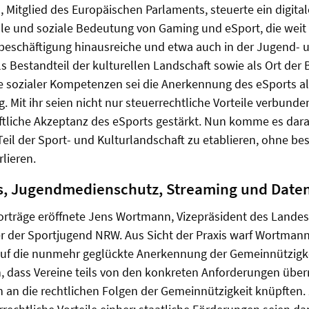
Mitglied des Europäischen Parlaments, steuerte ein digital
lle und soziale Bedeutung von Gaming und eSport, die weit
itbeschäftigung hinausreiche und etwa auch in der Jugend- u
ls Bestandteil der kulturellen Landschaft sowie als Ort de
ie sozialer Kompetenzen sei die Anerkennung des eSports a
ig. Mit ihr seien nicht nur steuerrechtliche Vorteile verbund
ftliche Akzeptanz des eSports gestärkt. Nun komme es darau
Teil der Sport- und Kulturlandschaft zu etablieren, ohne be
lieren.
is, Jugendmedienschutz, Streaming und Date
vorträge eröffnete Jens Wortmann, Vizepräsident des Land
er der Sportjugend NRW. Aus Sicht der Praxis warf Wortmann
 auf die nunmehr geglückte Anerkennung der Gemeinnützigke
, dass Vereine teils von den konkreten Anforderungen über
 an die rechtlichen Folgen der Gemeinnützigkeit knüpften.