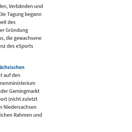
rden, Verbänden und
 Die Tagung begann
eit des
ner Gründung
hs, die gewachsene
nz des eSports
ächsischen
st auf den
Innenministerium
render Gamingmarkt
rt (nicht zuletzt
in Niedersachsen
tlichen Rahmen und