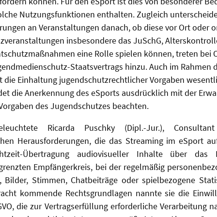
ördern können. Für den eSport ist dies von besonderer Bed
solche Nutzungsfunktionen enthalten. Zugleich unterscheide
rungen an Veranstaltungen danach, ob diese vor Ort oder on
zveranstaltungen insbesondere das JuSchG, Alterskontrol
htschutzmaßnahmen eine Rolle spielen können, treten bei 
endmedienschutz-Staatsvertrags hinzu. Auch im Rahmen 
t die Einhaltung jugendschutzrechtlicher Vorgaben wesentli
det die Anerkennung des eSports ausdrücklich mit der Erwa
 Vorgaben des Jugendschutzes beachten.
euchtete Ricarda Puschky (Dipl.-Jur.), Consultan
chen Herausforderungen, die das Streaming im eSport aufwi
htzeit-Übertragung audiovisueller Inhalte über das 
grenzten Empfängerkreis, bei der regelmäßig personenbe
Bilder, Stimmen, Chatbeiträge oder spielbezogene Statis
racht kommende Rechtsgrundlagen nannte sie die Einwil
SGVO, die zur Vertragserfüllung erforderliche Verarbeitung na