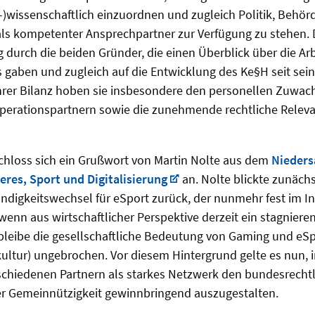
)wissenschaftlich einzuordnen und zugleich Politik, Behö
als kompetenter Ansprechpartner zur Verfügung zu stehen.
 durch die beiden Gründer, die einen Überblick über die Arb
 gaben und zugleich auf die Entwicklung des Ke§H seit sei
ihrer Bilanz hoben sie insbesondere den personellen Zuwac
perationspartnern sowie die zunehmende rechtliche Releva
chloss sich ein Grußwort von Martin Nolte aus dem
Nieders
eres, Sport und Digitalisierung
an. Nolte blickte zunäch
ändigkeitswechsel für eSport zurück, der nunmehr fest im 
 wenn aus wirtschaftlicher Perspektive derzeit ein stagnie
bleibe die gesellschaftliche Bedeutung von Gaming und eSpo
kultur) ungebrochen. Vor diesem Hintergrund gelte es nun, 
chiedenen Partnern als starkes Netzwerk den bundesrech
r Gemeinnützigkeit gewinnbringend auszugestalten.