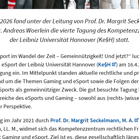
 2026 fand unter der Leitung von Prof. Dr. Margrit S
. Andreas Woerlein die vierte Tagung des Kompeten
der Leibniz Universität Hannover (Ke§H) statt.
port im Wandel der Zeit – Gemeinnützigkeit! Und jetzt?“ lu
Sport der Leibniz Universität Hannover (
Ke§H
) am 16.4
ung ein. Im Mittelpunkt standen aktuelle rechtliche und p
nd um die Themen Gaming und eSport sowie die Folgen der 
ports als gemeinnütziger Zweck. Die gut besuchte Tagung b
reiche des eSports und Gaming – sowohl aus (rechts-)wisse
r Perspektive.
ng im Jahr 2021 durch
Prof. Dr. Margrit Seckelmann, M. A.
n, LL. M., widmet sich das Kompetenzzentrum rechtlichen F
ming und eSport. Ziel ist es, diese gesellschaftlich längs