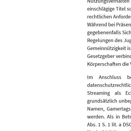
Nutzungsverhalten f
einschlägige Titel 
rechtlichen Anforde
Während bei Präsen
gegebenenfalls Sic
Regelungen des Jug
Gemeinnützigkeit is
Gesetzgeber verbin
Körperschaften die
Im Anschluss bel
datenschutzrechtli
Streaming als Ec
grundsätzlich unbe
Namen, Gamertags, 
werden. Als in Bet
Abs. 1 S. 1 lit. a D